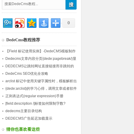
0
DedeCms教程推荐
【Field 标记使用实例】-DedeCMS模板制作
使用实例教程(2)
Dedecms文章内容分页{dede:pagebreak/}显
示页数设置方法
DEDECMS让跳转网址直接链接而非跳转的
方法
DedeCms SEO优化全攻略
arclist 标记中使用关键字属性时，模板解析出
错
{dede:arclist}的学习心得，调用文章或者软件
任何字段
正则表达式(regular expression)手册
[field:description /]标签如何限制字数?
dedecms主要目录结构
DEDECMS广告延迟加载显示
猜你也喜欢看这些