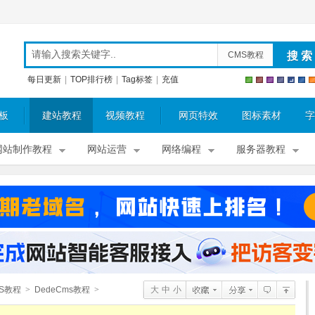
CMS教程
每日更新
|
TOP排行榜
|
Tag标签
|
充值
板
建站教程
视频教程
网页特效
图标素材
字
网站制作教程
网站运营
网络编程
服务器教程
S教程
>
DedeCms教程
>
大
中
小