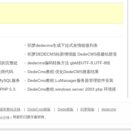
织梦dedecms生成下拉式友情链接列表
称
织梦DEDECMS站群增强版 DedeCMS搭建站群首
hp错误的完整处
选
dedecms编码转换方法 gbk转UTF-8,UTF-8转
的通用代码
GBK
DedeCms教程:优化DedeCMS搜索结果
+MySQL服务
DedeCms教程:LuManager服务器管理软件安装
HP 5.3,
DEDECMS软件
DedeCms教程:windows server 2003 php 环境搭
建
级和整站迁移
|
DedeCms模板
|
Dede模板
|
织梦模板
|
dedecms
站迁移
。