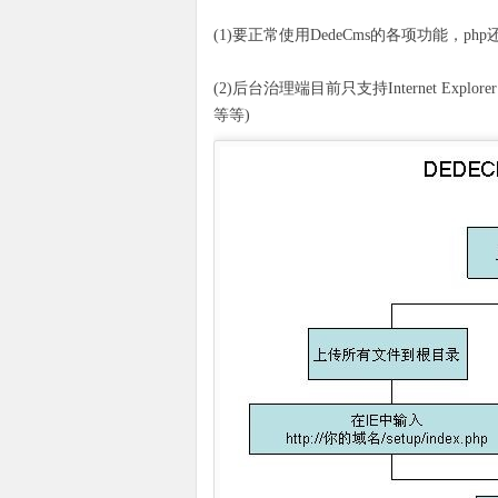
(1)要正常使用DedeCms的各项功能，ph
(2)后台治理端目前只支持Internet E
等等)