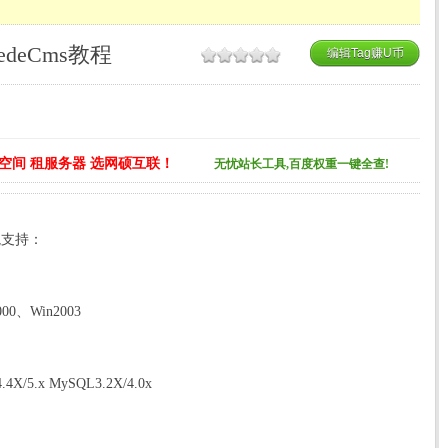
deCms教程
编辑Tag赚U币
空间 租服务器 选网硕互联！
无忧站长工具,百度权重一键全查!
境支持：
000、Win2003
/4.4X/5.x MySQL3.2X/4.0x