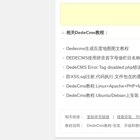
相关
DedeCms教程
：
Dedecms生成百度地图图文教程
DEDECMS使用拼音首字母做栏目名
DedeCMS Error:Tag disabled:p
理方法
防XSS,sql注射,代码执行,文件包含
DedeCms教程:Linux+Apache+PHP
器环境(CentOS篇)
DedeCms教程:Ubuntu/Debian上安装 P
Nginx 和 PHP-fpm
相关链接：
复制本页链接
|
搜索安装、升
教程说明：
DedeCms教程
-
安装、升级和整