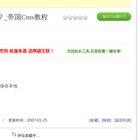
_帝国Cms教程
编辑Tag赚U币
空间 租服务器 选网硕互联！
无忧站长工具,百度权重一键全查!
程保存本地
/
更新时间：2007-01-25
[收藏]
[报错]
[返回列表]
评论加载中....