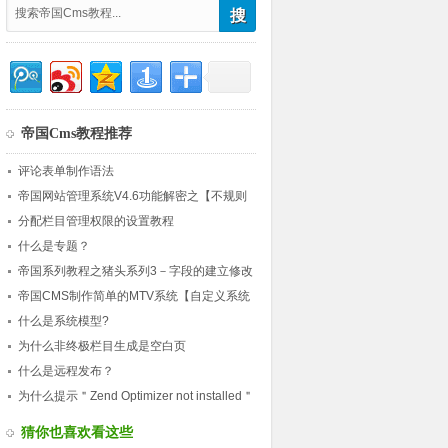
帝国Cms教程推荐
评论表单制作语法
帝国网站管理系统V4.6功能解密之【不规则
新闻】
分配栏目管理权限的设置教程
什么是专题？
帝国系列教程之猪头系列3－字段的建立修改
和模型的建立修改
帝国CMS制作简单的MTV系统【自定义系统
模型】
什么是系统模型?
为什么非终极栏目生成是空白页
什么是远程发布？
为什么提示＂Zend Optimizer not installed＂
或＂Parse error: parse erro
猜你也喜欢看这些