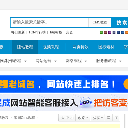
CMS教程
每日更新
|
TOP排行榜
|
Tag标签
|
充值
板
建站教程
视频教程
网页特效
图标素材
字
网站制作教程
网站运营
网络编程
服务器教程
S教程
>
帝国Cms教程
>
大
中
小