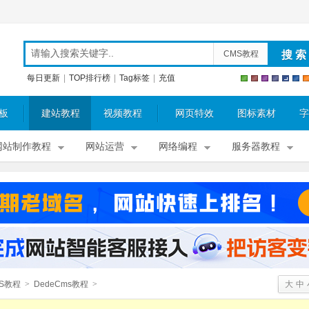
CMS教程
每日更新
|
TOP排行榜
|
Tag标签
|
充值
板
建站教程
视频教程
网页特效
图标素材
字
网站制作教程
网站运营
网络编程
服务器教程
S教程
>
DedeCms教程
>
大
中