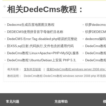
相关
DedeCms教程
：
Dedecms生成百度地图图文教程
织梦dedec
DEDECMS使用拼音首字母做栏目名称
织梦DEDEC
DedeCMS Error:Tag disabled:php错误的完整处
选
dedecms编码
理方法
防XSS,sql注射,代码执行,文件包含的通用代码
GBK
DedeCms教
DedeCms教程:Linux+Apache+PHP+MySQL服务
DedeCms教
器环境(CentOS篇)
DedeCms教程:Ubuntu/Debian上安装 PHP 5.3,
DEDECMS软件
DedeCms教程:
Nginx 和 PHP-fpm
建
相关链接：
复制本页链接
|
搜索DedeCms教程:windows server 2008 p
教程说明：
DedeCms教程
-
DedeCms教程:windows server 2008 php 环境
常见问题
充值帮助