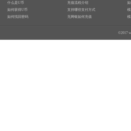
什么是U币
充值流程介绍
如
如何获得U币
支持哪些支付方式
模
如何找回密码
无网银如何充值
模
©2017 