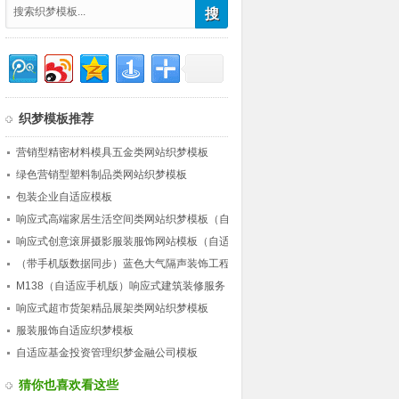
织梦模板推荐
营销型精密材料模具五金类网站织梦模板
绿色营销型塑料制品类网站织梦模板
包装企业自适应模板
响应式高端家居生活空间类网站织梦模板（自
适应）
响应式创意滚屏摄影服装服饰网站模板（自适
应）
（带手机版数据同步）蓝色大气隔声装饰工程
公司类网站织梦模板 营销型工程装饰网站源
M138（自适应手机版）响应式建筑装修服务
码下载
公司网站织梦模板 HTML5建筑行业企业网站
响应式超市货架精品展架类网站织梦模板
源码下载
服装服饰自适应织梦模板
自适应基金投资管理织梦金融公司模板
猜你也喜欢看这些