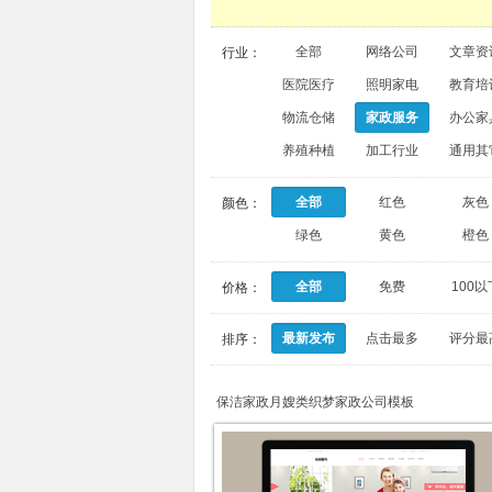
全部
网络公司
文章资
行业：
医院医疗
照明家电
教育培
物流仓储
家政服务
办公家
养殖种植
加工行业
通用其
全部
红色
灰色
颜色：
绿色
黄色
橙色
全部
免费
100以
价格：
最新发布
点击最多
评分最
排序：
保洁家政月嫂类织梦家政公司模板