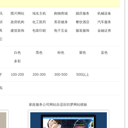
讯
图片网站
域名主机
购物商城
婚庆服务
机械设备
训
政府机构
化工医药
美容健身
餐饮酒店
汽车服务
具
建筑装饰
包装印刷
电子五金
服装服饰
金融证券
它
白色
黑色
粉色
紫色
蓝色
多彩
下
100-200
200-300
300-500
500以上
高
家政服务公司网站自适应织梦网站模板