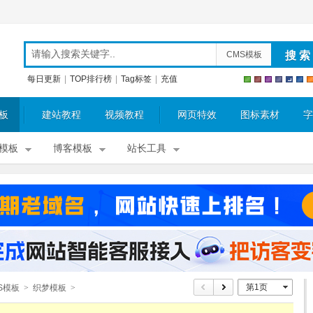
CMS模板
每日更新
|
TOP排行榜
|
Tag标签
|
充值
板
建站教程
视频教程
网页特效
图标素材
字
模板
博客模板
站长工具
第1页
S模板
>
织梦模板
>