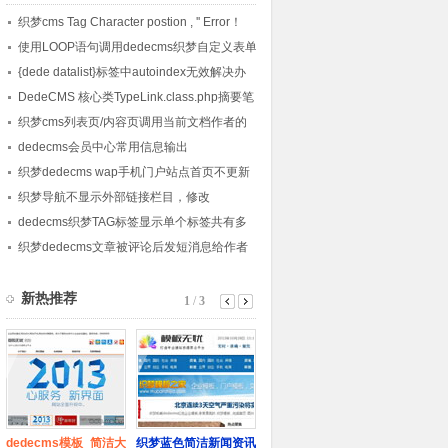
织梦cms Tag Character postion , '' Error！
使用LOOP语句调用dedecms织梦自定义表单
内容的方法
{dede datalist}标签中autoindex无效解决办
法
DedeCMS 核心类TypeLink.class.php摘要笔
记
织梦cms列表页/内容页调用当前文档作者的
会员头像的方法
dedecms会员中心常用信息输出
织梦dedecms wap手机门户站点首页不更新
的解决方法
织梦导航不显示外部链接栏目，修改
channelartlist标签方法
dedecms织梦TAG标签显示单个标签共有多
少篇文章的方法
织梦dedecms文章被评论后发短消息给作者
的方法