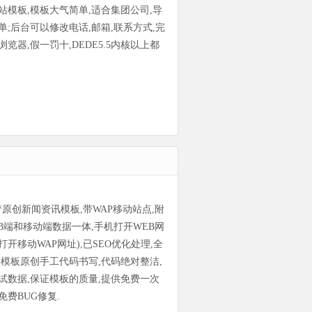
站模板,模板大气简单,适合集团公司,导
单;后台可以修改电话,邮箱,联系方式,完
览器,假一罚十,DEDE5.5内核以上都
s织梦原创新闻资讯模板,带WAP移动站点,附
EB端和移动端数据一体,手机打开WEB网
开移动WAP网址),已SEO优化处理,全
款模板原创手工代码书写,代码绝对整洁,
试数据,保证模板的质量,提供免费一次
免费BUG修复.