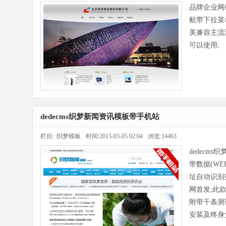
品牌企业网
航带下拉菜
美兼容主流浏
可以使用;
dedecms织梦新闻资讯模板带手机站
栏目:
织梦模板
时间:2015-03-05 02:04
浏览:14463
dedecm
带数据(W
址自动识别打
网首发;此
附带千条测
安装及终身