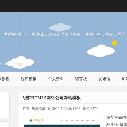
，秀站网创始人，搜外SEOWHY织梦版区版主。 承接业务：仿站，网页
5u.com/m/xiuzhanwang/
章教程
程序模板
个人资料
留言板
发短信
加
织梦HTML5网络公司网站模板
9
栏目:
织梦模板
时间:2015-04-08 12:33
浏览:6570
织梦最新内
板,打开超炫