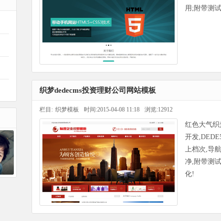
用;附带测试
织梦dedecms投资理财公司网站模板
栏目:
织梦模板
时间:2015-04-08 11:18
浏览:12912
红色大气织
开发,DED
上档次,导
净,附带测试
居
化!