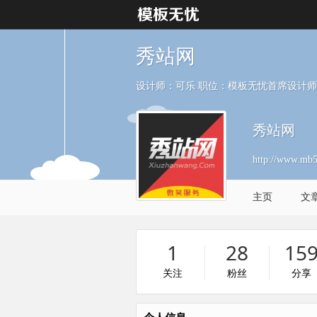
秀站网
设计师：可乐 职位：模板无忧首席设计师
秀站网
http://www.mb
主页
文
1
28
15
关注
粉丝
分享