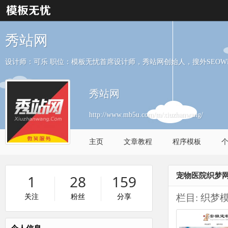
秀站网
设计师：可乐 职位：模板无忧首席设计师，秀站网创始人，搜外SEOW
秀站网
http://www.mb5u.com/m/xiuzhanwang/
主页
文章教程
程序模板
宠物医院织梦
1
28
159
栏目:
织梦
关注
粉丝
分享