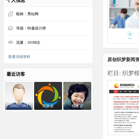
个人信息
昵称：
秀站网
等级：
特邀设计师
流量：
16188次
查看详细资料
原创织梦新闻
栏目:
织梦
最近访客
2060273961
模板盒
模板居