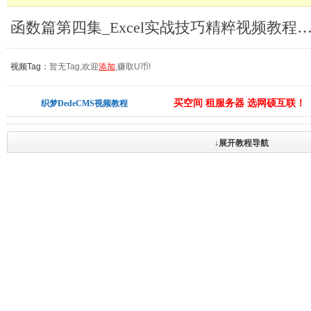
函数篇第四集_Excel实战技巧精粹视频教程(10)_办公软件
视频Tag：
暂无Tag,欢迎
添加
,赚取U币!
买空间 租服务器 选网硕互联！
织梦DedeCMS视频教程
↓展开教程导航