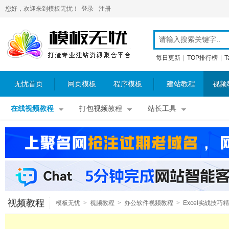
您好，欢迎来到模板无忧！
登录
注册
每日更新
|
TOP排行榜
|
T
无忧首页
网页模板
程序模板
建站教程
视频
在线视频教程
打包视频教程
站长工具
视频教程
模板无忧
>
视频教程
>
办公软件视频教程
>
Excel实战技巧
视频教程