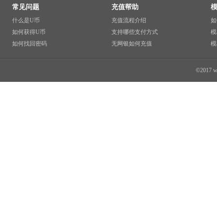
常见问题
充值帮助
什么是U币
充值流程介绍
如
如何获得U币
支持哪些支付方式
模
如何找回密码
无网银如何充值
模
©2017 