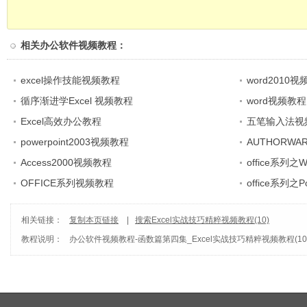
相关
办公软件视频教程
：
excel操作技能视频教程
word2010
循序渐进学Excel 视频教程
word视频教程
Excel高效办公教程
五笔输入法视
powerpoint2003视频教程
AUTHORW
Access2000视频教程
office系列之
OFFICE系列视频教程
office系列之P
相关链接：
复制本页链接
|
搜索Excel实战技巧精粹视频教程(10)
教程说明：
办公软件视频教程
-
函数篇第四集_Excel实战技巧精粹视频教程(10