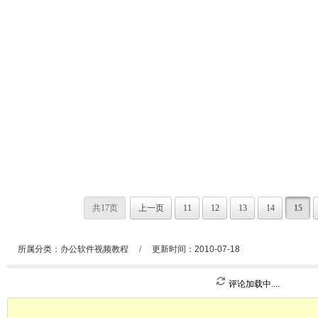
共17页
上一页
11
12
13
14
15
所属分类：
办公软件视频教程
/
更新时间：2010-07-18
评论加载中....