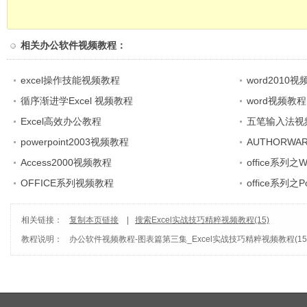
相关
办公软件视频教程
：
excel操作技能视频教程
word2010
循序渐进学Excel 视频教程
word视频教程
Excel高效办公教程
五笔输入法视
powerpoint2003视频教程
AUTHORW
Access2000视频教程
office系列之
OFFICE系列视频教程
office系列之P
相关链接：
复制本页链接
|
搜索Excel实战技巧精粹视频教程(15)
教程说明：
办公软件视频教程
-
图表篇第三集_Excel实战技巧精粹视频教程(15