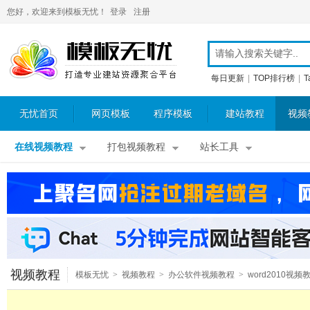
您好，欢迎来到模板无忧！
登录
注册
每日更新
|
TOP排行榜
|
T
无忧首页
网页模板
程序模板
建站教程
视频
在线视频教程
打包视频教程
站长工具
视频教程
模板无忧
>
视频教程
>
办公软件视频教程
>
word2010视频