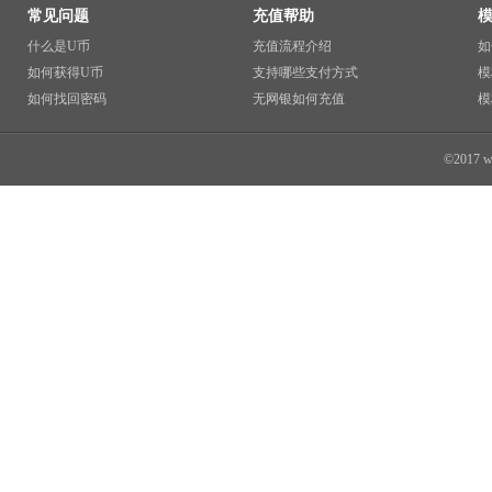
常见问题
充值帮助
什么是U币
充值流程介绍
如
如何获得U币
支持哪些支付方式
模
如何找回密码
无网银如何充值
模
©2017 