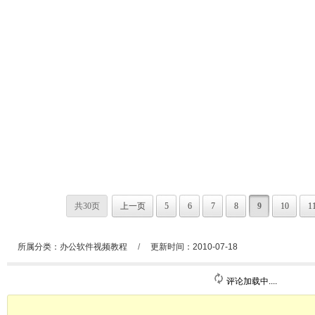
共30页
上一页
5
6
7
8
9
10
1
所属分类：
办公软件视频教程
/
更新时间：2010-07-18
评论加载中....