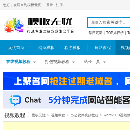
您好，欢迎来到模板无忧！
登录
注册
每日更新
|
TOP排行榜
|
T
无忧首页
网页模板
程序模板
建站教程
视频
在线视频教程
打包视频教程
站长工具
视频教程
模板无忧
>
视频教程
>
办公软件视频教程
>
word2010视频