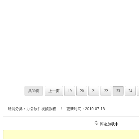
共30页
上一页
19
20
21
22
23
24
所属分类：
办公软件视频教程
/
更新时间：2010-07-18
评论加载中....