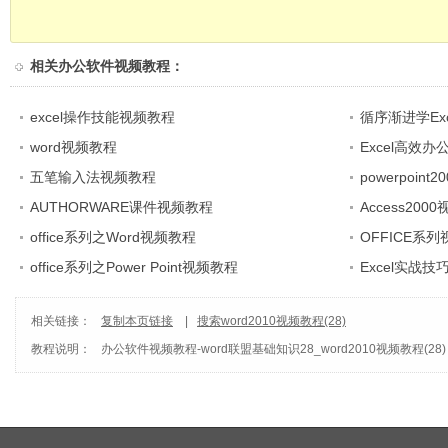
相关
办公软件视频教程
：
excel操作技能视频教程
循序渐进学Exc
word视频教程
Excel高效办
五笔输入法视频教程
powerpoint
AUTHORWARE课件视频教程
Access200
office系列之Word视频教程
OFFICE系
office系列之Power Point视频教程
Excel实战
相关链接：
复制本页链接
|
搜索word2010视频教程(28)
教程说明：
办公软件视频教程
-
word联盟基础知识28_word2010视频教程(28)