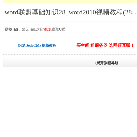
word联盟基础知识28_word2010视频教程(28)
视频Tag：
暂无Tag,欢迎
添加
,赚取U币!
买空间 租服务器 选网硕互联！
织梦DedeCMS视频教程
↓展开教程导航