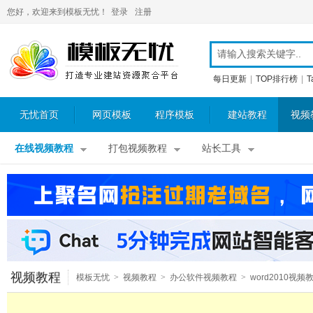
您好，欢迎来到模板无忧！
登录
注册
每日更新
|
TOP排行榜
|
T
无忧首页
网页模板
程序模板
建站教程
视频
在线视频教程
打包视频教程
站长工具
视频教程
模板无忧
>
视频教程
>
办公软件视频教程
>
word2010视频