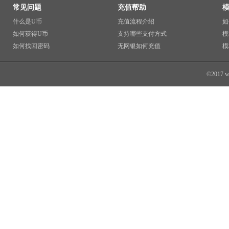
常见问题
充值帮助
什么是U币
充值流程介绍
如
如何获得U币
支持哪些支付方式
模
如何找回密码
无网银如何充值
模
©2017 