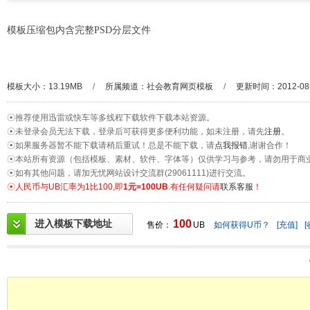
模板压缩包内含完整PSD分层文件
模板大小：13.19MB
/
所属频道：
社会教育网页模板
/
更新时间：2012-08
☉推荐使用迅雷或快车等多线程下载软件下载本站资源。
☉未登录会员无法下载，登录后可获得更多便利功能，如未注册，请先
注册
。
☉如果服务器暂不能下载请稍后重试！总是不能下载，请
点我报错
,谢谢合作！
☉本站所有资源（包括模板、素材、软件、字体等）仅供学习与参考，请勿用于商
☉如有其他问题，请加无忧网站设计交流群(29061111)进行交流。
☉人民币与UB汇率为1比100,即
1元=100UB
.有任何疑问请
联系客服
！
进入模板下载地址
100
售价：
UB
如何获得U币？
[充值]
[