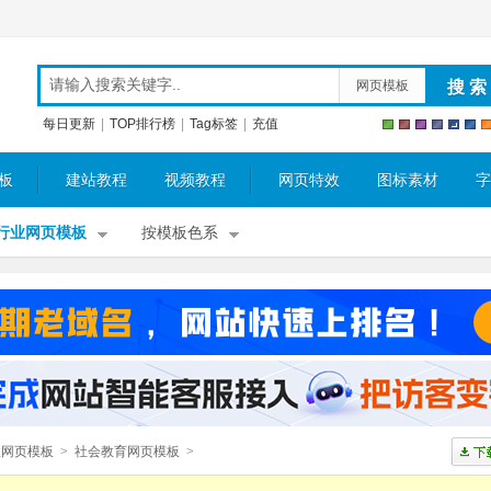
网页模板
每日更新
|
TOP排行榜
|
Tag标签
|
充值
板
建站教程
视频教程
网页特效
图标素材
字
行业网页模板
按模板色系
业网页模板
>
社会教育网页模板
>