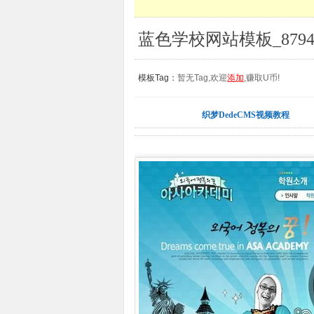
蓝色学校网站模板_879
模板Tag：
暂无Tag,欢迎
添加
,赚取U币!
织梦DedeCMS视频教程