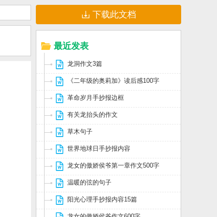
下载此文档
最近发表
龙洞作文3篇
《二年级的奥莉加》读后感100字
革命岁月手抄报边框
有关龙抬头的作文
草木句子
世界地球日手抄报内容
龙女的傲娇侯爷第一章作文500字
温暖的弦的句子
阳光心理手抄报内容15篇
龙女的傲娇侯爷作文600字