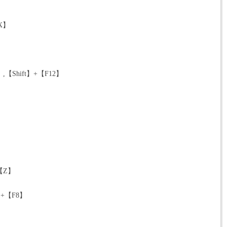
X】
Shift】+【F12】
【Z】
】+【F8】