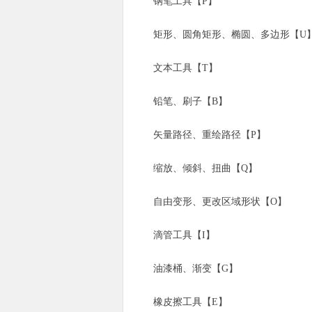
钢笔工具【P】
矩形、圆角矩形、椭圆、多边形【U
文本工具【T】
铅笔、刷子【B】
矢量路径、重绘路径【P】
缩放、倾斜、扭曲【Q】
自由变形、更改区域形状【O】
滴管工具【I】
油漆桶、渐变【G】
橡皮擦工具【E】