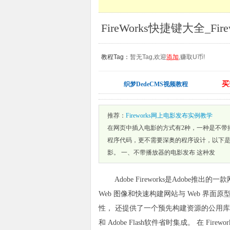
FireWorks快捷键大全_Fir
教程Tag：
暂无Tag,欢迎
添加
,赚取U币!
买
织梦DedeCMS视频教程
推荐：
Fireworks网上电影发布实例教学
在网页中插入电影的方式有2种，一种是不带
程序代码，更不需要深奥的程序设计，以下是F
影。 一、不带播放器的电影发布 这种发
Adobe Fireworks是Adobe推
Web 图像和快速构建网站与 Web 界面原型
性， 还提供了一个预先构建资源的公用库， 并可与 Adob
和 Adobe Flash软件省时集成。 在 Firew