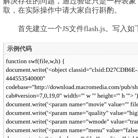
解决存在的问题，通过验证只是一种表象
取，在实际操作中请大家自行斟酌。
首先建立一个JS文件flash.js。写入
示例代码
[www.mb5u.com]
function swf(file,w,h) {
document.write('<object classid="clsid:D27CDB6
444553540000"
codebase="http://download.macromedia.com/pub/sho
cab#version=7,0,19,0" width="' w '" height="' h '"> ')
document.write('<param name="movie" value="' file 
document.write('<param name="quality" value="high
document.write('<param name="wmode" value="trans
document.write('<param name="menu" value="false"