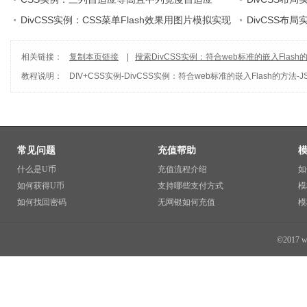
DivCSS实例：CSS菜单Flash效果用图片模拟实现
有语义
DivCSS布局
相关链接：
复制本页链接
|
搜索DivCSS实例：符合web标准的嵌入Flash
教程说明：
DIV+CSS实例
-
DivCSS实例：符合web标准的嵌入Flash的方法-J
常见问题
充值帮助
什么是U币
充值流程介绍
如
如何获得U币
支持哪些支付方式
模
如何找回密码
无网银如何充值
模
©2017 