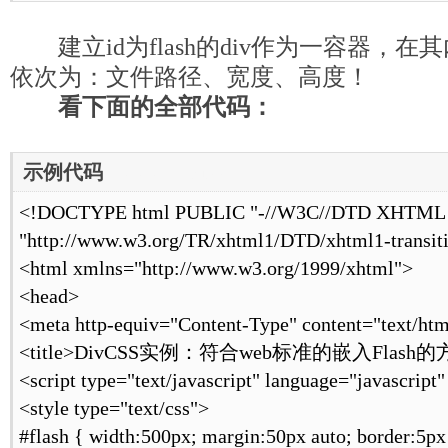
建立id为flash的div作为一容器，在
依次为：文件路径、宽度、高度！
看下面的全部代码：
示例代码
[www.mb5u.com]
<!DOCTYPE html PUBLIC "-//W3C//DTD XHTML 1.
"http://www.w3.org/TR/xhtml1/DTD/xhtml1-transiti
<html xmlns="http://www.w3.org/1999/xhtml">
<head>
<meta http-equiv="Content-Type" content="text/htm
<title>DivCSS实例：符合web标准的嵌入Flash的方法
<script type="text/javascript" language="javascript"
<style type="text/css">
#flash { width:500px; margin:50px auto; border:5px