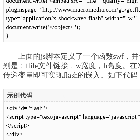
document.write('<embed src="' file '" quality="high
pluginspage="http://www.macromedia.com/go/getfl
type="application/x-shockwave-flash" width="' w '" 
document.write('</object> ');
}
上面的js脚本定义了一个函数swf，
别是：flile文件链接，w宽度，h高度。
传递变量即可实现flash的嵌入。如下代码
示例代码
[www.mb5u.com]
<div id="flash">
<script type="text/javascript" language="javascript">
</script>
</div>