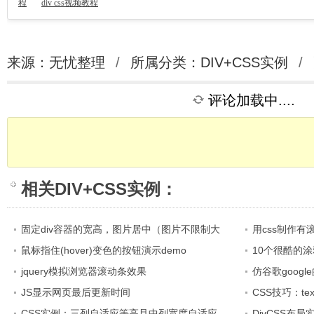
程
div css视频教程
来源：无忧整理
/
所属分类：
DIV+CSS实例
/
评论加载中....
相关
DIV+CSS实例
：
固定div容器的宽高，图片居中（图片不限制大
用css制作
小）
鼠标指住(hover)变色的按钮演示demo
10个很酷的
jquery模拟浏览器滚动条效果
仿谷歌goog
JS显示网页最后更新时间
CSS技巧：tex
CSS实例：三列自适应等高且中列宽度自适应
DivCSS布