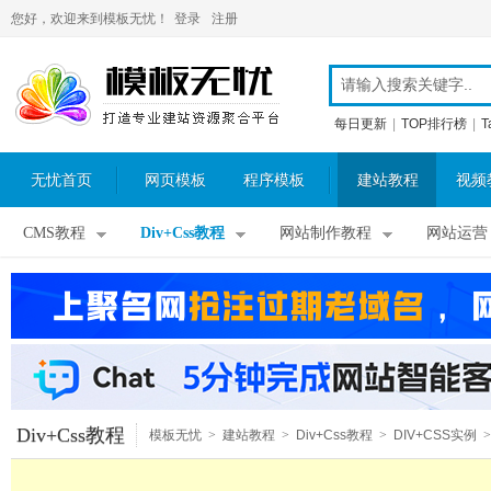
您好，欢迎来到模板无忧！
登录
注册
每日更新
|
TOP排行榜
|
T
无忧首页
网页模板
程序模板
建站教程
视频
CMS教程
Div+Css教程
网站制作教程
网站运营
Div+Css教程
模板无忧
>
建站教程
>
Div+Css教程
>
DIV+CSS实例
>