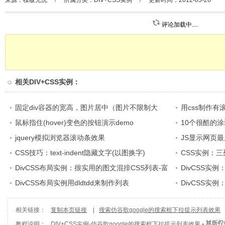
来源：模板无忧
/
所属分类：
DIV+CSS实例
/
更新时间：2012-05-26
评论加载中....
相关
DIV+CSS实例
：
固定div容器的宽高，图片居中（图片不限制大
用css制作
小）
鼠标指住(hover)变色的按钮演示demo
10个很酷的
jquery模拟浏览器滚动条效果
JS显示网页
CSS技巧：text-indent隐藏文字(以图换字)
CSS实例：
DivCSS布局实例：很实用的图文混排CSS列表-富
DivCSS实例
有语义
DivCSS布局实例用dldtdd来制作列表
DivCSS实例
JS调用
相关链接：
复制本页链接
|
搜索仿谷歌google的搜索框下拉提示列表效果
教程说明：
DIV+CSS实例
-
仿谷歌google的搜索框下拉提示列表效果