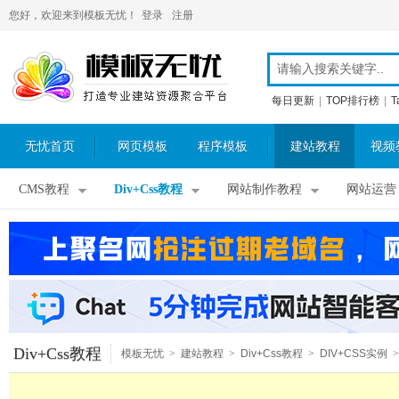
您好，欢迎来到模板无忧！
登录
注册
每日更新
|
TOP排行榜
|
T
无忧首页
网页模板
程序模板
建站教程
视频
CMS教程
Div+Css教程
网站制作教程
网站运营
Div+Css教程
模板无忧
>
建站教程
>
Div+Css教程
>
DIV+CSS实例
>