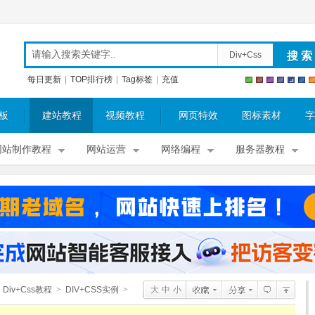
Div+Css
每日更新
|
TOP排行榜
|
Tag标签
|
充值
板
建站教程
视频教程
网页特效
图标素材
字
网站制作教程
网站运营
网络编程
服务器教程
Div+Css教程
>
DIV+CSS实例
>
大
中
小