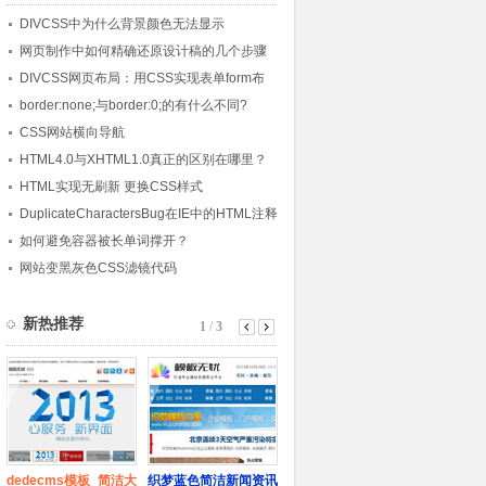
DIVCSS中为什么背景颜色无法显示
网页制作中如何精确还原设计稿的几个步骤
DIVCSS网页布局：用CSS实现表单form布
局
border:none;与border:0;的有什么不同?
CSS网站横向导航
HTML4.0与XHTML1.0真正的区别在哪里？
HTML实现无刷新 更换CSS样式
DuplicateCharactersBug在IE中的HTML注释
引起文字奇怪的复制
如何避免容器被长单词撑开？
网站变黑灰色CSS滤镜代码