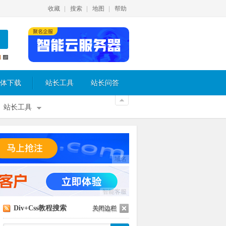
收藏
搜索
地图
帮助
体下载
站长工具
站长问答
站长工具
域名
智能客服
Div+Css教程搜索
关闭边栏