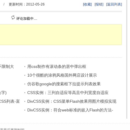
/
更新时间：2012-05-26
[收藏]
[报错]
[返回列表]
评论加载中....
不限制大
用css制作有滚动条的居中弹出框
10个很酷的涂鸦风格国外网店设计展示
仿谷歌google的搜索框下拉提示列表效果
换字)
CSS实例：三列自适应等高且中列宽度自适应
SS列表-富
DivCSS实例：CSS菜单Flash效果用图片模拟实现
DivCSS实例：符合web标准的嵌入Flash的方法-
JS调用