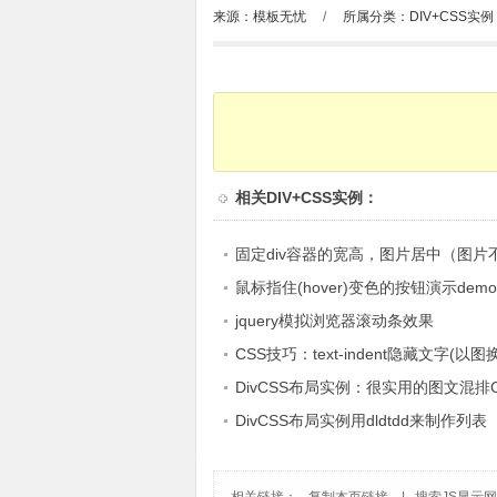
来源：模板无忧
/
所属分类：
DIV+CSS实例
相关
DIV+CSS实例
：
固定div容器的宽高，图片居中（图片
小）
鼠标指住(hover)变色的按钮演示demo
jquery模拟浏览器滚动条效果
CSS技巧：text-indent隐藏文字(以图
DivCSS布局实例：很实用的图文混排C
有语义
DivCSS布局实例用dldtdd来制作列表