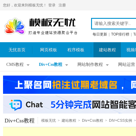
您好，欢迎来到模板无忧！
登录
注册
每日更新
|
TOP排行榜
|
T
无忧首页
网页模板
程序模板
建站教程
视频
CMS教程
Div+Css教程
网站制作教程
网站运营
Div+Css教程
模板无忧
>
建站教程
>
Div+Css教程
>
DIV+CSS实例
>