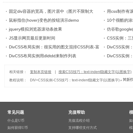
固定div容器的宽高，图片居中（图片不限制大
用css制作
小）
鼠标指住(hover)变色的按钮演示demo
10个很酷的
jquery模拟浏览器滚动条效果
仿谷歌goog
JS显示网页最后更新时间
CSS实例：
DivCSS布局实例：很实用的图文混排CSS列表-富
DivCSS实例
有语义
DivCSS布局实例用dldtdd来制作列表
DivCSS实例
JS调用
相关链接：
复制本页链接
|
搜索CSS技巧：text-indent隐藏文字(以图换字)
教程说明：
DIV+CSS实例
-
CSS技巧：text-indent隐藏文字(以图换字)
常见问题
充值帮助
什么是U币
充值流程介绍
如
如何获得U币
支持哪些支付方式
模