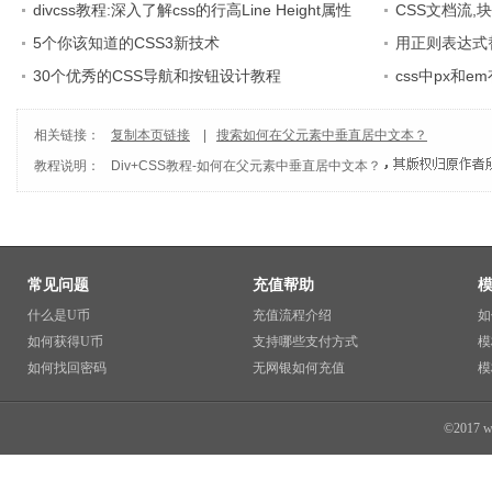
divcss教程:深入了解css的行高Line Height属性
CSS文档流,
5个你该知道的CSS3新技术
用正则表达式替
30个优秀的CSS导航和按钮设计教程
css中px和e
相关链接：
复制本页链接
|
搜索如何在父元素中垂直居中文本？
教程说明：
Div+CSS教程
-
如何在父元素中垂直居中文本？
常见问题
充值帮助
什么是U币
充值流程介绍
如
如何获得U币
支持哪些支付方式
模
如何找回密码
无网银如何充值
模
©2017 