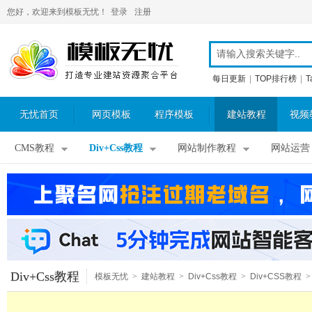
您好，欢迎来到模板无忧！
登录
注册
每日更新
|
TOP排行榜
|
T
无忧首页
网页模板
程序模板
建站教程
视频
CMS教程
Div+Css教程
网站制作教程
网站运营
Div+Css教程
模板无忧
>
建站教程
>
Div+Css教程
>
Div+CSS教程
>