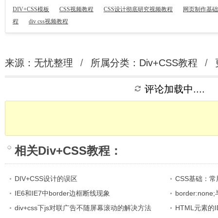
DIV+CSS模板
CSS视频教程
CSS设计彻底研究视频教程
网页制作基础
程
div css视频教程
来源：无忧整理
/
所属分类：
Div+CSS教程
/
评论加载中....
相关
Div+CSS教程
：
DIV+CSS设计的误区
CSS基础：常
IE6和IE7中border边框断线现象
border:non
div+css下js对联广告不随屏幕滚动的解决方法
HTML元素的