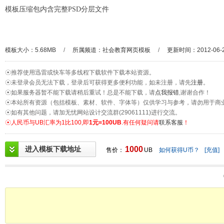
模板压缩包内含完整PSD分层文件
模板大小：5.68MB
/
所属频道：
社会教育网页模板
/
更新时间：2012-06-
☉推荐使用迅雷或快车等多线程下载软件下载本站资源。
☉未登录会员无法下载，登录后可获得更多便利功能，如未注册，请先
注册
。
☉如果服务器暂不能下载请稍后重试！总是不能下载，请
点我报错
,谢谢合作！
☉本站所有资源（包括模板、素材、软件、字体等）仅供学习与参考，请勿用于商
☉如有其他问题，请加无忧网站设计交流群(29061111)进行交流。
☉人民币与UB汇率为1比100,即
1元=100UB
.有任何疑问请
联系客服
！
进入模板下载地址
1000
售价：
UB
如何获得U币？
[充值]