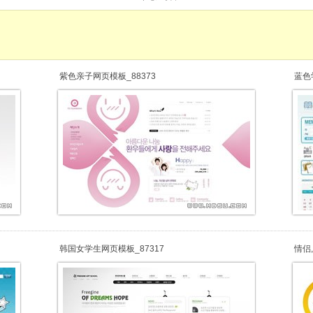
紫色亲子网页模板_88373
蓝色
韩国女学生网页模板_87317
情侣