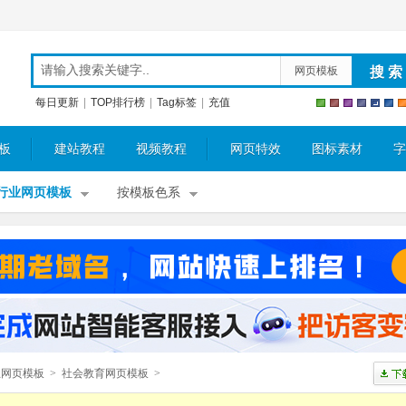
网页模板
每日更新
|
TOP排行榜
|
Tag标签
|
充值
板
建站教程
视频教程
网页特效
图标素材
字
行业网页模板
按模板色系
业网页模板
>
社会教育网页模板
>