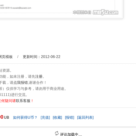
网页模板
/
更新时间：2012-06-22
站资源。
功能，如未注册，请先
注册
。
下载，请
点我报错
,谢谢合作！
等）仅供学习与参考，请勿用于商业用途。
1111)进行交流。
任何疑问请
联系客服
！
00
UB
如何获得U币？
[充值]
[收藏]
[报错]
[返回列表]
评论加载中....