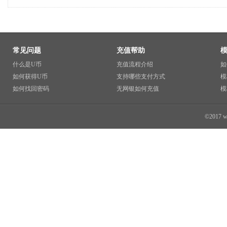
常见问题
充值帮助
什么是U币
充值流程介绍
如
如何获得U币
支持哪些支付方式
模
如何找回密码
无网银如何充值
模
©2017 