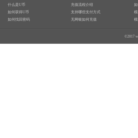
什么是U币
充值流程介绍
如
如何获得U币
支持哪些支付方式
模
如何找回密码
无网银如何充值
模
©2017 