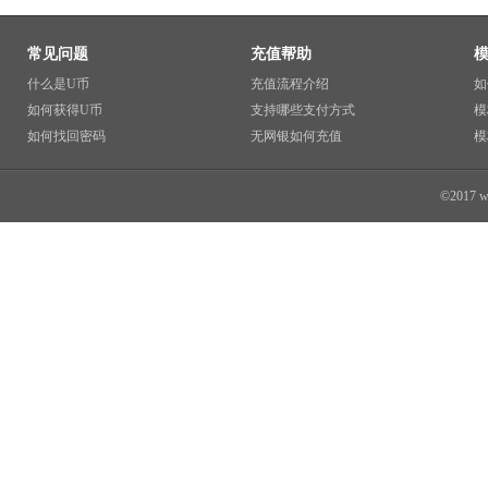
常见问题
充值帮助
什么是U币
充值流程介绍
如
如何获得U币
支持哪些支付方式
模
如何找回密码
无网银如何充值
模
©2017 