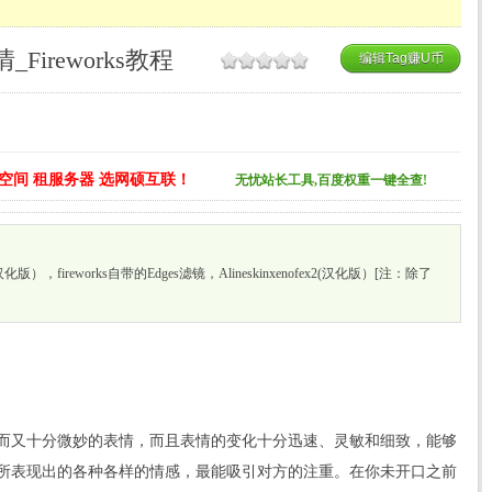
_Fireworks教程
编辑Tag赚U币
空间 租服务器 选网硕互联！
无忧站长工具,百度权重一键全查!
(汉化版），fireworks自带的Edges滤镜，Alineskinxenofex2(汉化版）[注：除了
而又十分微妙的表情，而且表情的变化十分迅速、灵敏和细致，能够
所表现出的各种各样的情感，最能吸引对方的注重。在你未开口之前