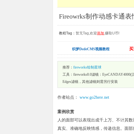
Fireowrks制作动感卡通表情
教程Tag：
暂无Tag,欢迎
添加
,赚取U币!
买
织梦DedeCMS视频教程
推荐：
fireworks绘制星球
工具：fireworks8.0滤镜：EyeCANDAY4000
Edges滤镜，其他滤镜则需另行安装
作者站点：
www.go2here.net
案例欣赏
人的面部可以表现出成千上万、不计其数
真实、准确地反映情感，传递信息。面部