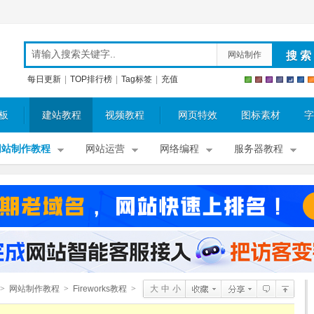
网站制作
每日更新
|
TOP排行榜
|
Tag标签
|
充值
板
建站教程
视频教程
网页特效
图标素材
字
网站制作教程
网站运营
网络编程
服务器教程
>
网站制作教程
>
Fireworks教程
>
大
中
小