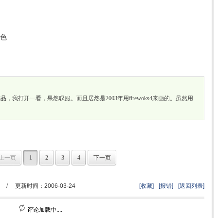
变色
的精绘作品，我打开一看，果然叹服。而且居然是2003年用firewoks4来画的。虽然用
上一页
1
2
3
4
下一页
/
更新时间：2006-03-24
[收藏]
[报错]
[返回列表]
评论加载中....