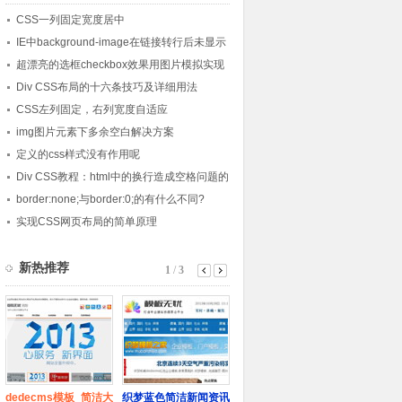
CSS一列固定宽度居中
IE中background-image在链接转行后未显示
的现象
超漂亮的选框checkbox效果用图片模拟实现
Div CSS布局的十六条技巧及详细用法
CSS左列固定，右列宽度自适应
img图片元素下多余空白解决方案
定义的css样式没有作用呢
Div CSS教程：html中的换行造成空格问题的
探讨
border:none;与border:0;的有什么不同?
实现CSS网页布局的简单原理