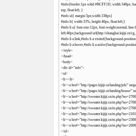
#info{border:1px solid #BCFF1D; width:348px; back
top; float:left; }
#info ul{ margin:5px;width:338px}
#info li{ width:33%; height:40px; float:left;}
#info li a{ font-size:12px; font-weight:normal; line
left:40px;background:url(http://shanghai.kijiji.cn/
#info li a:link,#info li a:visited{background-position
#info li a:hover,#info li a:active{background-positi
</style>
</head>
<body>
<div id="info">
<ul>
<li></li>
<li><a href="http://pages.kijiji.cn/landing/job/"
<li><a href="http://pages.kijiji.cn/landing/house
<li><a href="http://sweater.kijiji.cn/m.php?no
<li><a href="http://sweater.kijiji.cn/m.php?no=
<li><a href="http://sweater.kijiji.cn/m.php?no
<li><a href="http://sweater.kijiji.cn/m.php?no=
<li><a href="http://sweater.kijiji.cn/m.php?no=
<li><a href="http://sweater.kijiji.cn/m.php?no=
</ul>