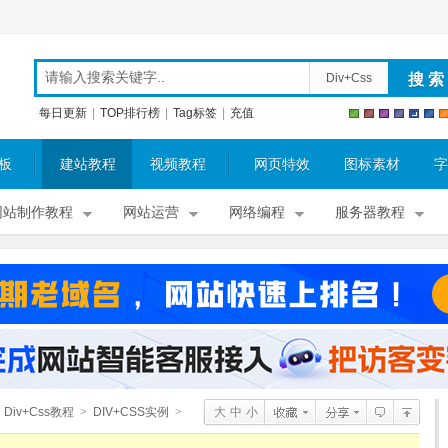
Div+Css
每日更新
|
TOP排行榜
|
Tag标签
|
充值
板
建站教程
视频教程
网页特效
图标素材
字
网站制作教程
网站运营
网络编程
服务器教程
Div+Css教程
>
DIV+CSS实例
>
大
中
小