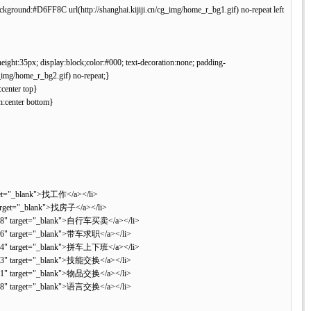
ground:#D6FF8C url(http://shanghai.kijiji.cn/cg_img/home_r_bg1.gif) no-repeat left
-height:35px; display:block;color:#000; text-decoration:none; padding-
cg_img/home_r_bg2.gif) no-repeat;}
:center top}
on:center bottom}
 target="_blank">找工作</a></li>
/" target="_blank">找房子</a></li>
=27008" target="_blank">自行车买卖</a></li>
27006" target="_blank">带车求职</a></li>
=27004" target="_blank">拼车上下班</a></li>
21013" target="_blank">技能交换</a></li>
23001" target="_blank">物品交换</a></li>
26008" target="_blank">语言交换</a></li>