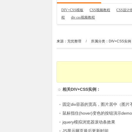
DIV+CSS模板
CSS视频教程
CSS设
程
div css视频教程
来源：无忧整理
/
所属分类：
DIV+CSS实例
相关
DIV+CSS实例
：
固定div容器的宽高，图片居中（图片
小）
鼠标指住(hover)变色的按钮演示demo
jquery模拟浏览器滚动条效果
JS显示网页最后更新时间