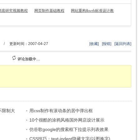
计彻底研究视频教程
网页制作基础教程
网站重构&web标准设计教
/
更新时间：2007-04-27
[收藏]
[报错]
[返回列表]
评论加载中....
不限制大
用css制作有滚动条的居中弹出框
10个很酷的涂鸦风格国外网店设计展示
仿谷歌google的搜索框下拉提示列表效果
CSS技巧：text-indent隐藏文字(以图换字)