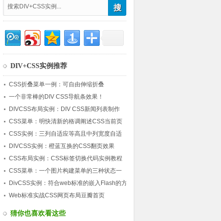
DIV+CSS实例推荐
CSS折叠菜单一例：可自由伸缩折叠
一个非常棒的DIV CSS导航条效果！
DIVCSS布局实例：DIV CSS新闻列表制作
CSS菜单：明快清新的格调阐述CSS当前页
效果的实现
CSS实例：三列自适应等高且中列宽度自适
应
DIVCSS实例：橙蓝互换的CSS翻页效果
CSS布局实例：CSS标签切换代码实例教程
CSS菜单：一个图片构建菜单的三种状态一
例！
DivCSS实例：符合web标准的嵌入Flash的方
法-JS调用
Web标准实战CSS网页布局豆瓣首页
猜你也喜欢看这些