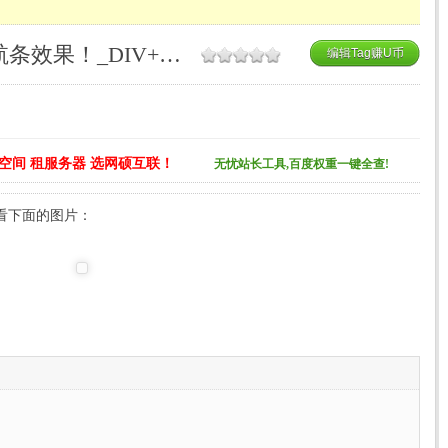
一个非常棒的DIV CSS导航条效果！_DIV+CSS实例
编辑Tag赚U币
空间 租服务器 选网硕互联！
无忧站长工具,百度权重一键全查!
看下面的图片：