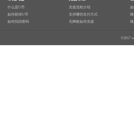
什么是U币
充值流程介绍
如
如何获得U币
支持哪些支付方式
模
如何找回密码
无网银如何充值
模
©2017 