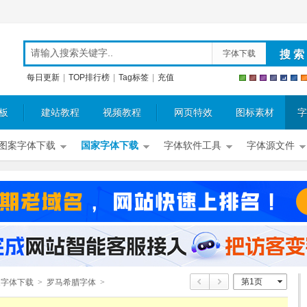
字体下载
每日更新
|
TOP排行榜
|
Tag标签
|
充值
板
建站教程
视频教程
网页特效
图标素材
字
图案字体下载
国家字体下载
字体软件工具
字体源文件
第1页
家字体下载
>
罗马希腊字体
>