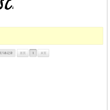
页/5条记录
首页
1
末页