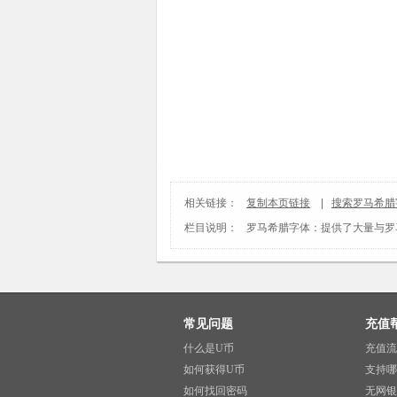
相关链接：
复制本页链接
|
搜索罗马希腊
栏目说明：
罗马希腊字体
：提供了大量与罗
常见问题
充值
什么是U币
充值流
如何获得U币
支持哪
如何找回密码
无网银