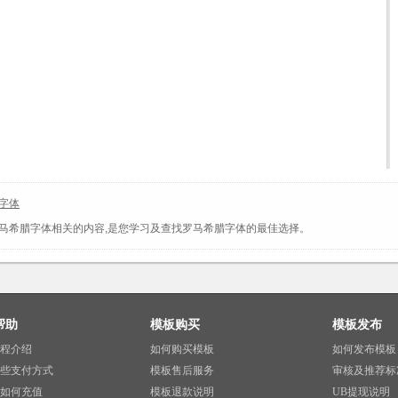
字体
马希腊字体相关的内容,是您学习及查找罗马希腊字体的最佳选择。
帮助
模板购买
模板发布
程介绍
如何购买模板
如何发布模板
些支付方式
模板售后服务
审核及推荐标
如何充值
模板退款说明
UB提现说明