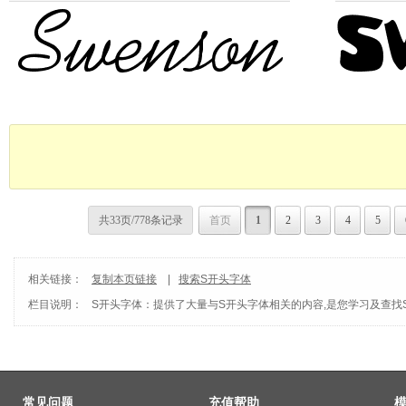
共33页/778条记录
首页
1
2
3
4
5
相关链接：
复制本页链接
|
搜索S开头字体
栏目说明：
S开头字体
：提供了大量与S开头字体相关的内容,是您学习及查找
常见问题
充值帮助