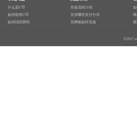
什么是U币
充值流程介绍
如
如何获得U币
支持哪些支付方式
模
如何找回密码
无网银如何充值
模
©2017 