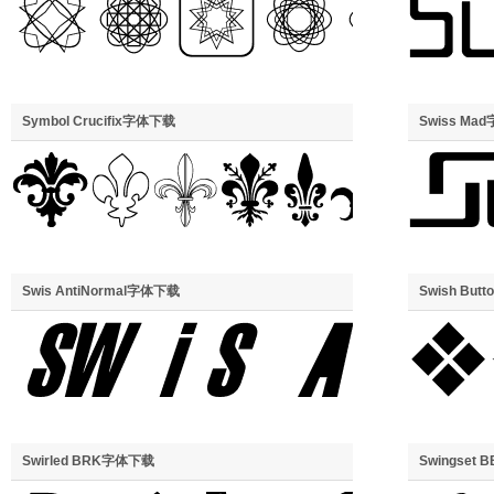
Symbol Crucifix字体下载
Swiss Ma
Swis AntiNormal字体下载
Swish Bu
Swirled BRK字体下载
Swingset