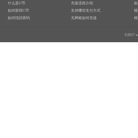
什么是U币
充值流程介绍
如
如何获得U币
支持哪些支付方式
模
如何找回密码
无网银如何充值
模
©2017 