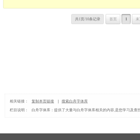
共1页/10条记录
首页
1
末
相关链接：
复制本页链接
|
搜索白舟字体库
栏目说明：
白舟字体库
：提供了大量与白舟字体库相关的内容,是您学习及查