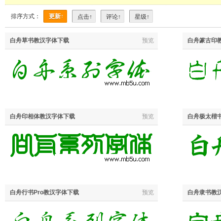
排序方式：
更新↑
点击↑
评论↑
星级↑
白舟草书教汉字体下载
预览
白舟篆古印
白舟印相体教汉字体下载
预览
白舟极太楷
白舟行书Pro教汉字体下载
预览
白舟隶书教