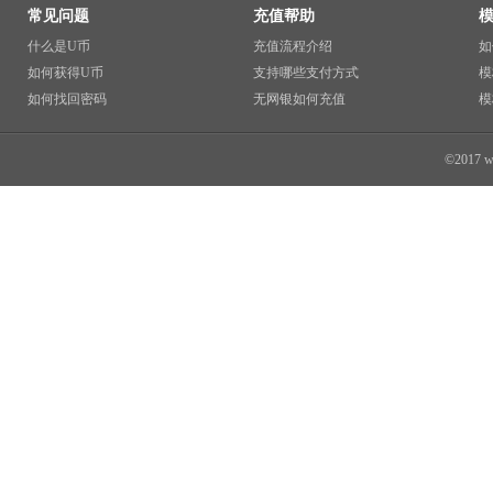
常见问题
充值帮助
什么是U币
充值流程介绍
如
如何获得U币
支持哪些支付方式
模
如何找回密码
无网银如何充值
模
©2017 