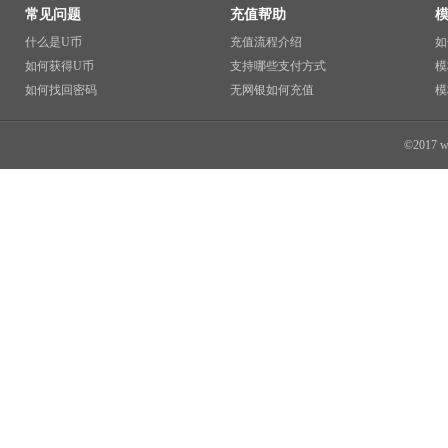
常见问题
充值帮助
什么是U币
充值流程介绍
如
如何获得U币
支持哪些支付方式
模
如何找回密码
无网银如何充值
模
©2017 