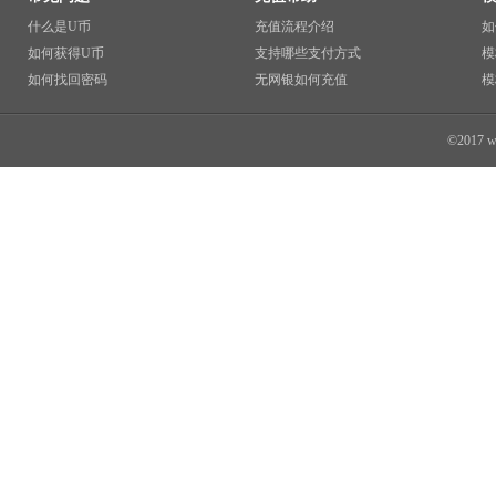
什么是U币
充值流程介绍
如
如何获得U币
支持哪些支付方式
模
如何找回密码
无网银如何充值
模
©2017 