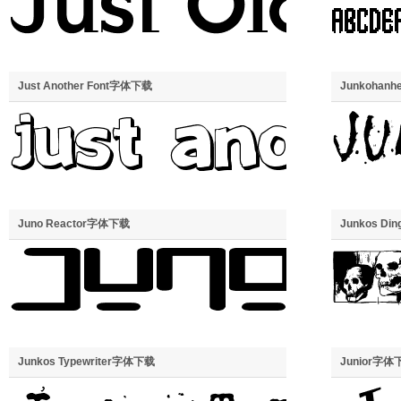
Just Another Font字体下载
Junkohan
Juno Reactor字体下载
Junkos Di
Junkos Typewriter字体下载
Junior字体