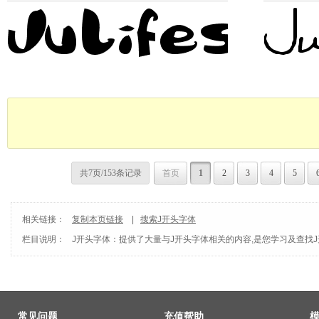
共7页/153条记录
首页
1
2
3
4
5
相关链接：
复制本页链接
|
搜索J开头字体
栏目说明：
J开头字体
：提供了大量与J开头字体相关的内容,是您学习及查找
常见问题
充值帮助