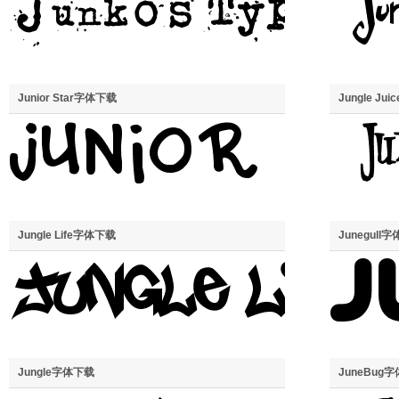
Junior Star字体下载
Jungle Ju
Jungle Life字体下载
Junegull
Jungle字体下载
JuneBug