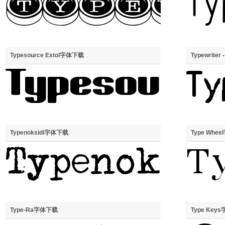
Typesource Extol字体下载
Typewrite
Typenoksidi字体下载
Type Whe
Type-Ra字体下载
Type Key