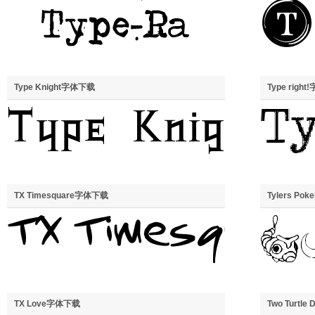
Type Knight字体下载
Type righ
TX Timesquare字体下载
Tylers P
TX Love字体下载
Two Turtl