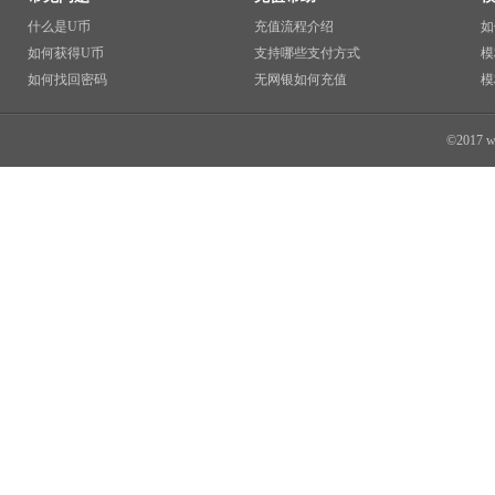
什么是U币
充值流程介绍
如
如何获得U币
支持哪些支付方式
模
如何找回密码
无网银如何充值
模
©2017 