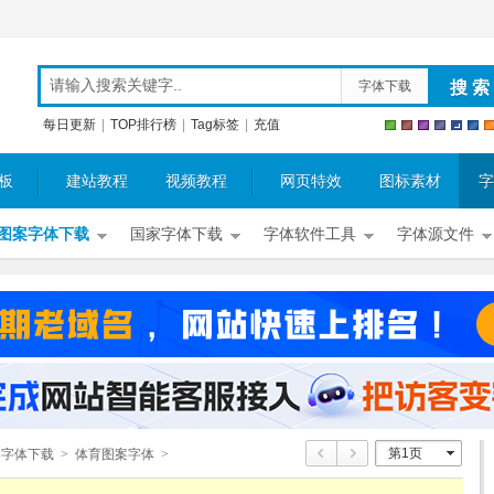
字体下载
每日更新
|
TOP排行榜
|
Tag标签
|
充值
板
建站教程
视频教程
网页特效
图标素材
字
图案字体下载
国家字体下载
字体软件工具
字体源文件
第1页
案字体下载
>
体育图案字体
>