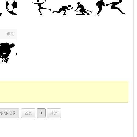
预览
页/7条记录
首页
1
末页