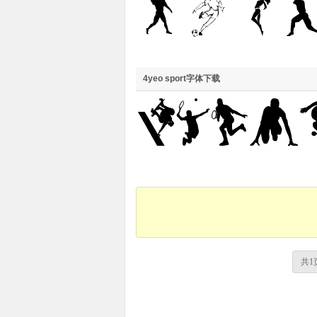
4yeo sport字体下载
共1