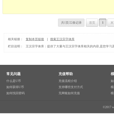
共1页/22条记录
首页
1
末
相关链接：
复制本页链接
|
搜索王汉宗字体库
栏目说明：
王汉宗字体库
：提供了大量与王汉宗字体库相关的内容,是您学习
常见问题
充值帮助
什么是U币
充值流程介绍
如
如何获得U币
支持哪些支付方式
模
如何找回密码
无网银如何充值
模
©2017 