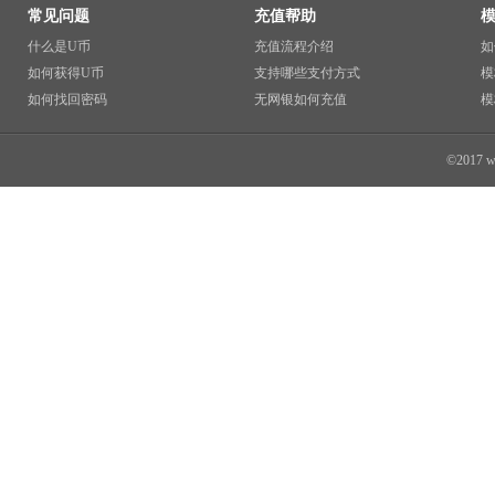
常见问题
充值帮助
什么是U币
充值流程介绍
如
如何获得U币
支持哪些支付方式
模
如何找回密码
无网银如何充值
模
©2017 