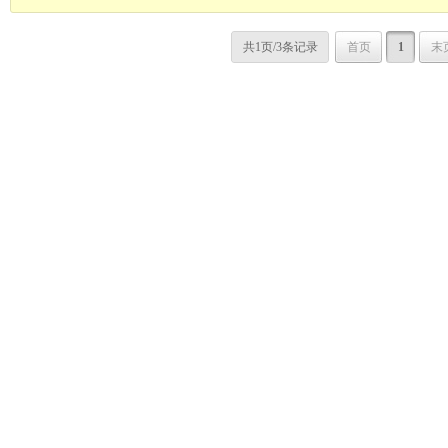
共1页/3条记录
首页
1
末