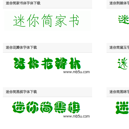
迷你简家书体字体下载
迷你荆棘体
迷你花瓣体字体下载
迷你简黛玉
迷你简黑棋字体下载
迷你简黑咪