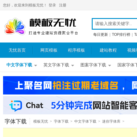
您好，欢迎来到模板无忧！
登录
注册
每日更新
|
TOP排行榜
|
T
无忧首页
网页模板
程序模板
建站教程
视频
中文字体下载
英文字体下载
图案字体下载
国家字体
字体下载
模板无忧
>
字体下载
>
中文字体下载
>
迷你字体库
>