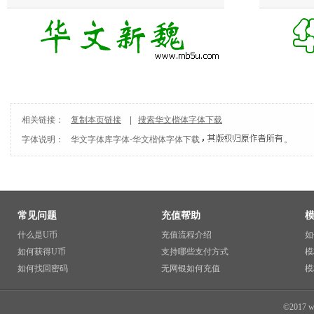
相关链接：
复制本页链接
|
搜索华文楷体字体下载
字体说明：
华文字体库
字体-
华文楷体字体下载
。
常见问题
充值帮助
什么是U币
充值流程介绍
如
如何获得U币
支持哪些支付方式
模
如何找回密码
无网银如何充值
模
©2017 