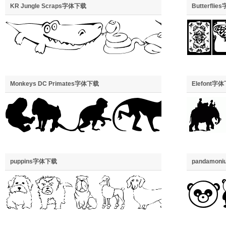
KR Jungle Scraps字体下载
Butterfli
Monkeys DC Primates字体下载
Elefont字
puppins字体下载
pandamo