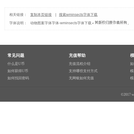
相关链接：
复制本页链接
|
搜索wminsects字体下载
字体说明：
动物图案字体
字体-
wminsects字体下载
。
常见问题
充值帮助
什么是U币
充值流程介绍
如
如何获得U币
支持哪些支付方式
模
如何找回密码
无网银如何充值
模
©2017 