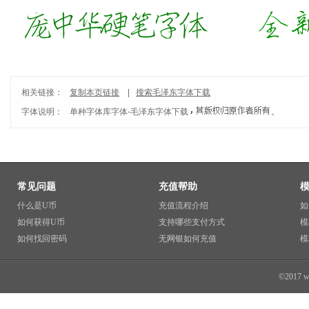
相关链接：
复制本页链接
|
搜索毛泽东字体下载
字体说明：
单种字体库
字体-
毛泽东字体下载
。
常见问题
充值帮助
什么是U币
充值流程介绍
如
如何获得U币
支持哪些支付方式
模
如何找回密码
无网银如何充值
模
©2017 