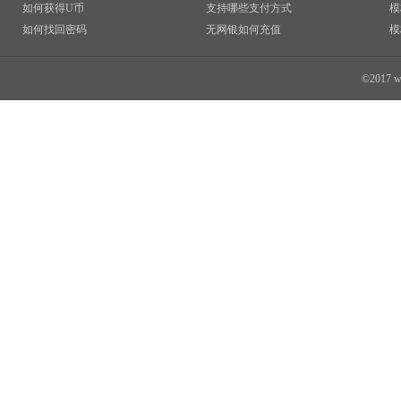
如何获得U币
支持哪些支付方式
模
如何找回密码
无网银如何充值
模
©2017 