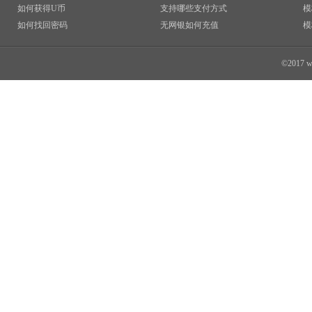
如何获得U币
支持哪些支付方式
模
如何找回密码
无网银如何充值
模
©2017 