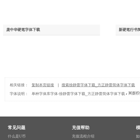
庞中华硬笔字体下载
新硬笔行书
相关链接：
复制本页链接
|
搜索徐静蕾字体下载_方正静蕾简体字体下载
字体说明：
单种字体库
字体-
徐静蕾字体下载_方正静蕾简体字体下载
常见问题
充值帮助
什么是U币
充值流程介绍
如