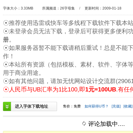
字体大小：3.33MB
所属频道：
26字母集
/
更新时间：2009-01-18
☉推荐使用迅雷或快车等多线程下载软件下载本
☉未登录会员无法下载，登录后可获得更多便利
册
。
☉如果服务器暂不能下载请稍后重试！总是不能
作！
☉本站所有资源（包括模板、素材、软件、字体
用于商业用途。
☉如有其他问题，请加无忧网站设计交流群(29061
☉人民币与UB汇率为1比100,即
1元=100UB
.有任
进入字体下载地址
售价：免费
如何获得U币？
[充值]
[收藏]
评论加载中....